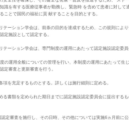
知識を有する医療従事者が勤務し、緊急時 を含めて患者に対して
ることで国民の福祉に貢 献することを目的とする。
ビリテーション学会は、前条の目的を達成するため、この規則により
認定施設として認定する。
ビリテーション学会は、専門制度の運用にあたって認定施設認定委員
門制度の運用全般についての管理を行い、本制度の運用にあたって生
認定審査と更新審査を行う。
は各項を充足するものとする。詳しくは施行細則に定める。
定める書類を定められた期日までに認定施設認定委員会に提出するも
1回認定審査を施行し、その日時、その他については実施6ヵ月前に公