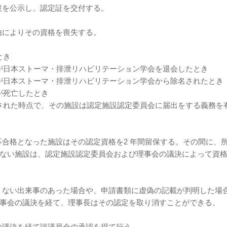
施設を公示し、認定証を交付する。
理由によりその資格を喪失する。
とき
定士が日本ストーマ・排泄リハビリテーション学会を退会したとき
定士が日本ストーマ・排泄リハビリテーション学会から除名されたとき
士が死亡したとき
喪失された時点で、その施設は認定施設認定委員会に届出をする義務を
不合格となった施設はその認定資格を2 年間留保する。その間に、
ない施設は、認定施設認定委員会および理事会の議決によって資
しくない出来事のあった場合や、申請書類に虚偽の記載が判明した場
事会の議決を経て、理事長はその認定を取り消すことができる。
会の議決を経て評議員会の承認を得て行う。