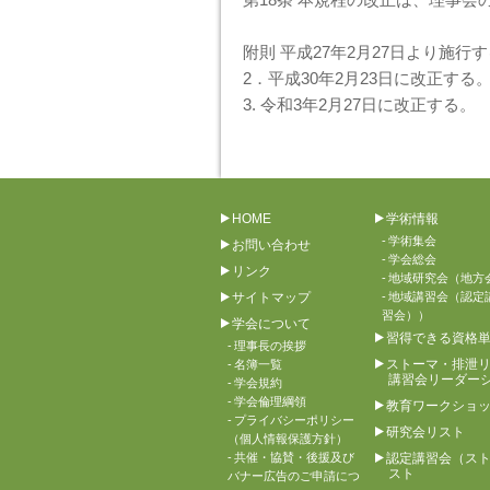
附則 平成27年2月27日より施行
2．平成30年2月23日に改正する
3. 令和3年2月27日に改正する。
HOME
学術情報
学術集会
お問い合わせ
学会総会
リンク
地域研究会（地方
サイトマップ
地域講習会（認定
習会））
学会について
習得できる資格
理事長の挨拶
ストーマ・排泄
名簿一覧
講習会リーダー
学会規約
学会倫理綱領
教育ワークショ
プライバシーポリシー
研究会リスト
（個人情報保護方針）
共催・協賛・後援及び
認定講習会（ス
スト
バナー広告のご申請につ