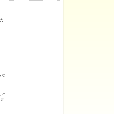
告
らな
を理
結果